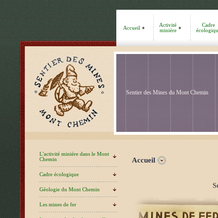
Activité
Cadre
Accueil
minière
écologiq
Sentier des Mines du Mont Chemin
Sentier des Mines du Mont Chemin
Sentier des Mines du Mont Chemin
L'activité minière dans le Mont
Accueil
Chemin
Cadre écologique
S
Géologie du Mont Chemin
Les mines de fer