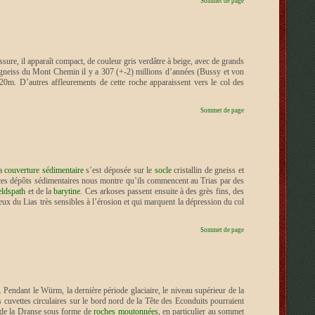
Sommet de page
ssure, il apparaît compact, de couleur gris verdâtre à beige, avec de grands
les gneiss du Mont Chemin il y a 307 (+-2) millions d’années (Bussy et von
m. D’autres affleurements de cette roche apparaissent vers le col des
Sommet de page
La
couverture sédimentaire
s’est déposée sur le
socle
cristallin de gneiss et
e ces dépôts sédimentaires nous montre qu’ils commencent au Trias par des
eldspath
et de la
barytine
. Ces arkoses passent ensuite à des grès fins, des
eux du Lias très sensibles à l’érosion et qui marquent la dépression du col
Sommet de page
. Pendant le Würm, la dernière période glaciaire, le niveau supérieur de la
uvettes circulaires sur le bord nord de la Tête des Econduits pourraient
ée de la Dranse sous forme de
roches moutonnées
, en particulier au sommet