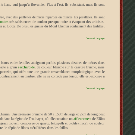
flanc sud jusqu’à Bovernier. Plus à l’est, ils subsistent, mais ils sont
re, avec des paillettes de micas réparties en minces lits parallèles. Ils sont
onites
très schisteuses de couleur presque noire et évoquant des ardoises.
r au Botzi. De plus, les gneiss du Mont Chemin contiennent des lentilles,
Sommet de page
ancs et des lentilles atteignant parfois plusieurs dizaines de mètres dans
pacte à grain
saccharoïde
, de couleur blanche sur la cassure fraîche, mais
e quartzite, qui offre une une grande ressemblance morphologique avec le
ntrairement au marbre, elle ne se corrode pas lorsqu’elle est exposée à
Sommet de page
t Chemin. Une première branche de 50 à 150m de large et 2km de long peut
aît dans la région de Troubayet, où elle constitue un
affleurement
de 250m
 grain moyen, composée de quartz, feldspath et biotite (mica), de couleur
re, le dépôt de filons métallifères dans les failles.