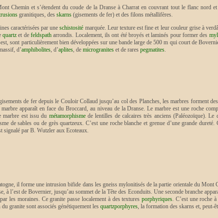
nt Chemin et s’étendent du coude de la Dranse à Charrat en couvrant tout le flanc nord et le 
trusions
granitiques, des
skarns
(gisements de fer) et des filons métallifères.
lines caractérisées par une
schistosité
marquée. Leur texture est fine et leur couleur grise à verdât
de
quartz
et de
feldspath
arrondis. Localement, ils ont été broyés et laminés pour former des
myl
-est, sont particulièrement bien développées sur une bande large de 500 m qui court de Bovernie
massif, d’
amphibolites
, d’
aplites
, de
microgranites
et de rares
pegmatites
.
gisements de fer depuis le Couloir Collaud jusqu’au col des Planches, les marbres forment des b
e marbre apparaît en face du Broccard, au niveau de la Dranse. Le marbre est une roche com
Ce marbre est issu du
métamorphisme
de lentilles de calcaires très anciens (Paléozoïque). L
me de sables ou de grès quartzeux. C’est une roche blanche et grenue d’une grande dureté. Co
est signalé par B. Wutzler aux Ecoteaux.
ogne, il forme une intrusion bifide dans les gneiss mylonitisés de la partie orientale du Mon
anse, à l’est de Bovernier, jusqu’au sommet de la Tête des Econduits. Une seconde branche appar
par les moraines. Ce granite passe localement à des textures
porphyriques
. C’est une roche à
on du granite sont associés génétiquement les
quartzporphyres
, la formation des skarns et, peut-êt