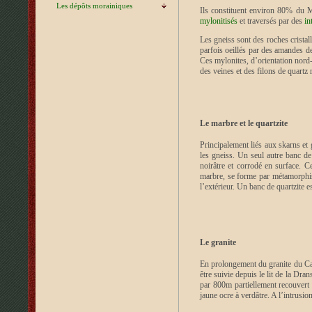
Les dépôts morainiques
Ils constituent environ 80% du Mo
mylonitisés
et traversés par des
in
Les gneiss sont des roches cristal
parfois oeillés par des amandes 
Ces mylonites, d’orientation nord
des veines et des filons de quartz 
Le marbre et le quartzite
Principalement liés aux skarns et 
les gneiss. Un seul autre banc d
noirâtre et corrodé en surface. 
marbre, se forme par métamorphis
l’extérieur. Un banc de quartzite 
Le granite
En prolongement du granite du Cat
être suivie depuis le lit de la Dr
par 800m partiellement recouvert 
jaune ocre à verdâtre. A l’intrusi