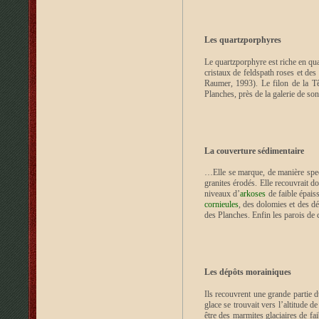
Les quartzporphyres
Le quartzporphyre est riche en quar
cristaux de feldspath roses et des
Raumer, 1993). Le filon de la T
Planches, près de la galerie de so
La couverture sédimentaire
…Elle se marque, de manière spect
granites érodés. Elle recouvrait 
niveaux d’
arkoses
de faible épais
cornieules
, des dolomies et des d
des Planches. Enfin les parois de
Les dépôts morainiques
Ils recouvrent une grande partie d
glace se trouvait vers l’altitude
être des marmites glaciaires de fa