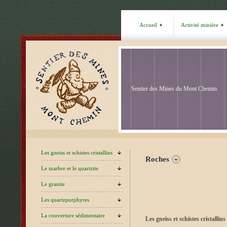
Accueil
Activité minière
Sentier des Mines du Mont Chemin
Sentier des Mines du Mont Chemin
Sentier des Mines du Mont Chemin
Les gneiss et schistes cristallins
Roches
Le marbre et le quartzite
Le granite
Les quartzporphyres
La couverture sédimentaire
Les gneiss et schistes cristallins