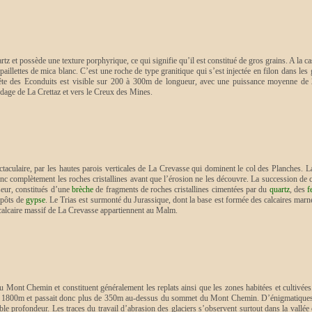
tz et possède une texture porphyrique, ce qui signifie qu’il est constitué de gros grains. A la ca
 paillettes de mica blanc. C’est une roche de type granitique qui s’est injectée en filon dans 
ête des Econduits est visible sur 200 à 300m de longueur, avec une puissance moyenne de 20
ndage de La Crettaz et vers le Creux des Mines.
aculaire, par les hautes parois verticales de La Crevasse qui dominent le col des Planches. 
donc complètement les roches cristallines avant que l’érosion ne les découvre. La succession d
seur, constitués d’une
brèche
de fragments de roches cristallines cimentées par du
quartz
, des
f
épôts de
gypse
. Le Trias est surmonté du Jurassique, dont la base est formée des calcaires marn
 calcaire massif de La Crevasse appartiennent au Malm.
u Mont Chemin et constituent généralement les replats ainsi que les zones habitées et cultivées
 de 1800m et passait donc plus de 350m au-dessus du sommet du Mont Chemin. D’énigmatiques c
ible profondeur. Les traces du travail d’abrasion des glaciers s’observent surtout dans la vall